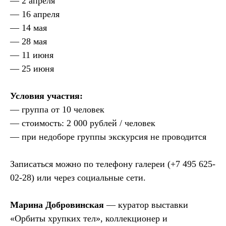
— 2 апреля
Петровка, 20/1, подъезд №
— 16 апреля
2, этаж 4 (вход со стороны
переулка Петровские
— 14 мая
Линии)
— 28 мая
Время работы:
— 11 июня
12:00 — 20:00
(понедельник —
— 25 июня
воскресенье)
Галерея не работает в дни
государственных
Условия участия:
праздников.
Стоимость билета — 350
— группа от 10 человек
рублей.
Для пенсионеров и лиц с
— стоимость: 2 000 рублей / человек
ограниченными
— при недоборе группы экскурсия не проводится
возможностями вход
свободный.
Политика
конфиденциальности
Записаться можно по телефону галереи (+7 495 625-
02-28) или через социальные сети.
© ООО «Heritage Art
Interiors», 2024. Все права
защищены
Марина Добровинская
— куратор выставки
Разработка сайта
«Орбиты хрупких тел», коллекционер и