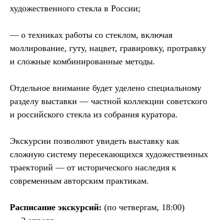
художественного стекла в России;
— о техниках работы со стеклом, включая
моллирование, гуту, нацвет, гравировку, протравку
и сложные комбинированные методы.
Отдельное внимание будет уделено специальному
разделу выставки — частной коллекции советского
и российского стекла из собрания куратора.
Экскурсии позволяют увидеть выставку как
сложную систему пересекающихся художественных
+7 / 495 / 625-02-28
траекторий — от исторического наследия к
gallery@heritag
e-gallery.ru
современным авторским практикам.
instagram: heritagegallerymoscow
telegram: Heritage Gallery
Расписание экскурсий:
(по четвергам, 18:00)
127 051, Россия, Москва,